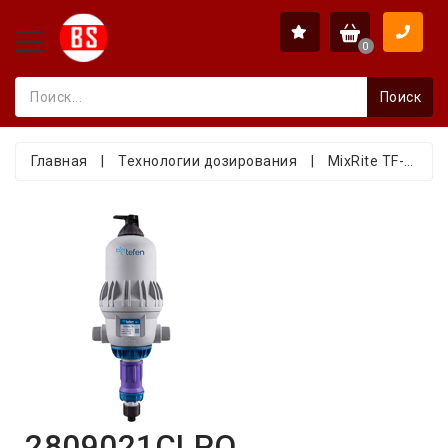
0
Поиск
Главная
|
Технологии дозирования
|
MixRite TF-10
|
2809021CLPO