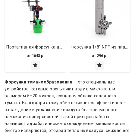
Портативная форсунка для сухого тумана – увлажнитель и распылитель сухого тумана
Форсунка 1/8" NPT из пластика с антикапельным эффектом – распылитель мелкого тумана
от
1643
р.
от
296
р.
Форсунки туманообразования
— это специальные
устройства, которые распыляют воду в микрокапли
размером 5–20 микрон, создавая облако холодного
тумана. Благодаря этому обеспечивается эффективное
охлаждение и увлажнение воздуха без чрезмерного
намокания поверхностей. Такой принцип работы
называют адиабатическим охлаждением: мелкие капли
быстро испаряются, отбирая тепло из воздуха, снижая его