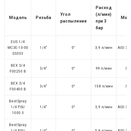
Расход
Угол
(л/мин)
Модель
Резьба
Мат
распыления
при 3
бар
EUS 1/4
MC3E-10-00
1/4"
0°
3,9 л/мин
AISI 30
SS303
BEX 3/4
3/4"
0°
99 л/мин
Ла
F00250 B
BEX 3/4
3/4"
0°
158 л/мин
Ла
F00400 B
BestSpray
1/4 PSU
1/4"
0°
3,9 л/мин
AISI 30
1000.3
BestSpray
1/4 PSU
1/4"
0°
5,9 л/мин
AISI 30