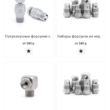
Полуконусные форсунки с BSPT/NPT резьбой – кольцеобразные для химической обработки и обезжиривания
Наборы форсунок из нержавеющей стали – полуконусные форсунки для очистки и распыления
от
583
р.
от
583
р.