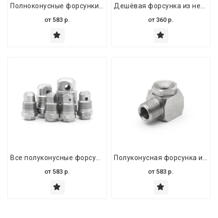
Полноконусные форсунки и наборы для сельскохозяйственных опрыскивателей и уборочного оборудования – прямые поставки
Дешёвая форсунка из нержавеющей стали низкого давления – полуконусный водяной распылитель
от
583
р.
от
360
р.
Все полуконусные форсунки – полный ассортимент для эффективного распыления
Полуконусная форсунка из нержавеющей стали CYCO для систем водяного охлаждения
от
583
р.
от
583
р.